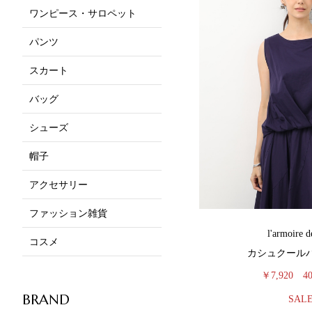
ワンピース・サロペット
パンツ
スカート
バッグ
シューズ
帽子
アクセサリー
ファッション雑貨
l'armoire d
コスメ
カシュクール
￥7,920
4
BRAND
SAL