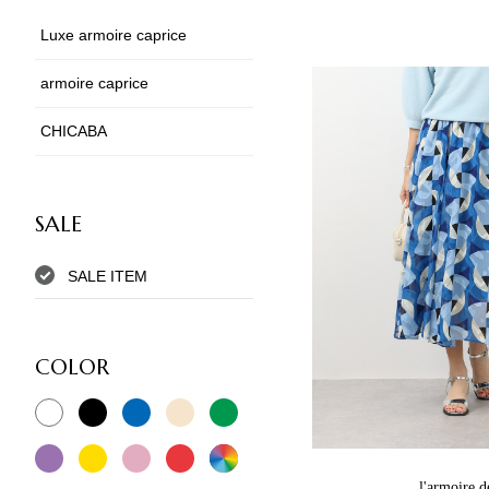
Luxe armoire caprice
armoire caprice
CHICABA
SALE
SALE ITEM
COLOR
l'armoire d