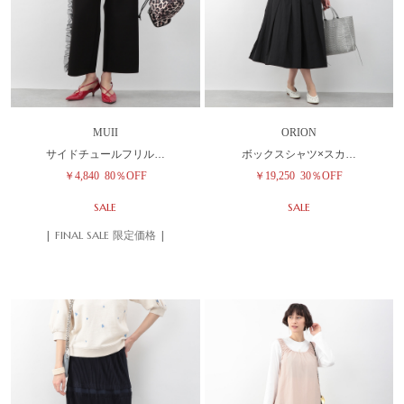
MUII
ORION
サイドチュールフリル…
ボックスシャツ×スカ…
￥4,840
80％OFF
￥19,250
30％OFF
SALE
SALE
| FINAL SALE 限定価格 |