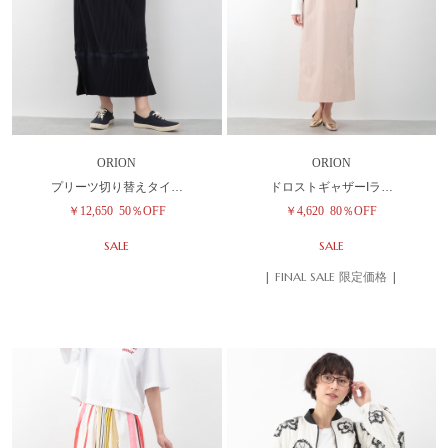
ORION
ORION
プリーツ切り替えタイ…
ドロストギャザーIラ…
￥12,650
50％OFF
￥4,620
80％OFF
SALE
SALE
| FINAL SALE 限定価格 |