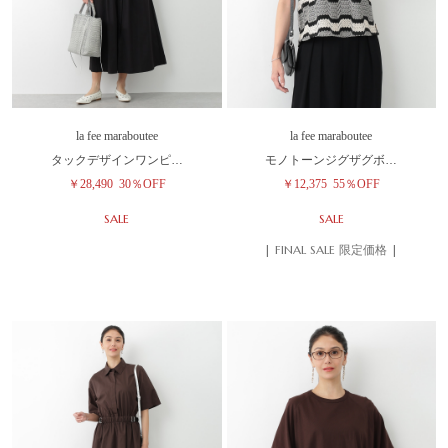
la fee maraboutee
la fee maraboutee
タックデザインワンピ…
モノトーンジグザグボ…
￥28,490
30％OFF
￥12,375
55％OFF
SALE
SALE
| FINAL SALE 限定価格 |