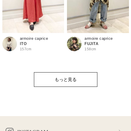
armoire caprice
armoire caprice
ITO
FUJITA
157cm
158cm
もっと見る