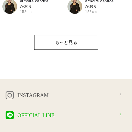
armoire caprice
armoire caprice
かおり
かおり
158cm
158cm
もっと見る
INSTAGRAM
OFFICIAL LINE