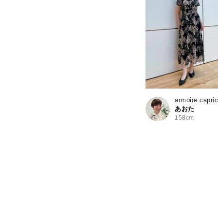
armoire capri
あおた
158cm