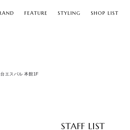
RAND
FEATURE
STYLING
SHOP LIST
仙台エスパル 本館1F
STAFF LIST