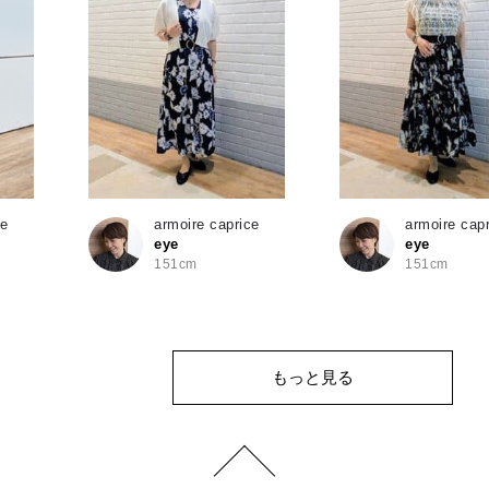
ce
armoire caprice
armoire cap
eye
eye
151cm
151cm
もっと見る