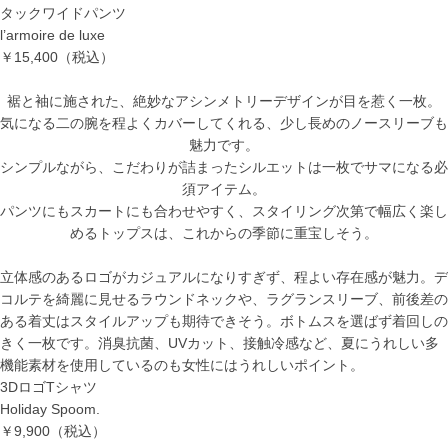
タックワイドパンツ
l’armoire de luxe
￥15,400
（税込）
裾と袖に施された、絶妙なアシンメトリーデザインが目を惹く一枚。
気になる二の腕を程よくカバーしてくれる、少し長めのノースリーブも
魅力です。
シンプルながら、こだわりが詰まったシルエットは一枚でサマになる必
須アイテム。
パンツにもスカートにも合わせやすく、スタイリング次第で幅広く楽し
めるトップスは、これからの季節に重宝しそう。
立体感のあるロゴがカジュアルになりすぎず、程よい存在感が魅力。デ
コルテを綺麗に見せるラウンドネックや、ラグランスリーブ、前後差の
ある着丈はスタイルアップも期待できそう。ボトムスを選ばず着回しの
きく一枚です。消臭抗菌、UVカット、接触冷感など、夏にうれしい多
機能素材を使用しているのも女性にはうれしいポイント。
3DロゴTシャツ
Holiday Spoom.
￥9,900
（税込）