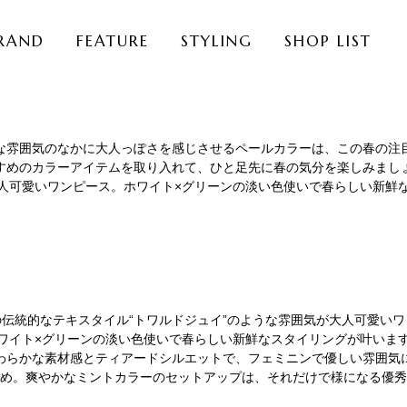
RAND
FEATURE
STYLING
SHOP LIST
な雰囲気のなかに大人っぽさを感じさせるペールカラーは、この春の注
すめのカラーアイテムを取り入れて、ひと足先に春の気分を楽しみまし
大人可愛いワンピース。ホワイト×グリーンの淡い色使いで春らしい新鮮
伝統的なテキスタイル“トワルドジュイ”のような雰囲気が大人可愛い
ワイト×グリーンの淡い色使いで春らしい新鮮なスタイリングが叶いま
わらかな素材感とティアードシルエットで、フェミニンで優しい雰囲気
め。爽やかなミントカラーのセットアップは、それだけで様になる優秀