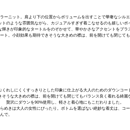
ラーニット。肩より下の位置からボリュームを出すことで華奢なシルエ
ットのような雰囲気ながら、カジュアルすぎず着こなせるのも嬉しいポ
な輝きが印象的なタートルをのぞかせて、華やかさなアクセントをプラ
ート。小顔効果も期待できそうな大きめの襟は、前を開けても閉じても
ぶくれしにくくすっきりとした印象に仕上がる大人のためのダウンコー
きそうな大きめの襟は、前を開けても閉じてもバランス良く着れる綺麗
贅沢にダウンを90%使用し、軽さと着心地にもこだわりました。
らめきは大人の女性にぴったり。ボトムを選ばない絶妙な着丈は、コー
んで。