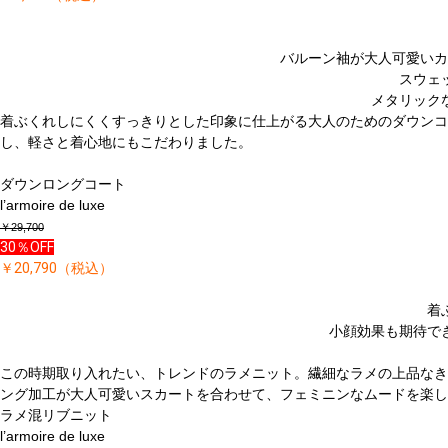
バルーン袖が大人可愛いカ
スウェ
メタリック
着ぶくれしにくくすっきりとした印象に仕上がる大人のためのダウンコ
し、軽さと着心地にもこだわりました。
ダウンロングコート
l’armoire de luxe
￥29,700
30％OFF
￥20,790（税込）
着
小顔効果も期待で
この時期取り入れたい、トレンドのラメニット。繊細なラメの上品なき
ング加工が大人可愛いスカートを合わせて、フェミニンなムードを楽し
ラメ混リブニット
l’armoire de luxe