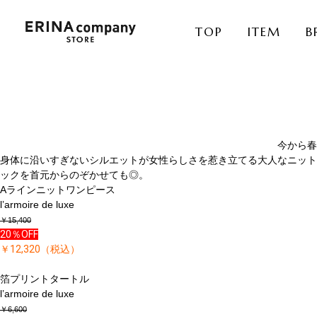
TOP
ITEM
B
今から春
身体に沿いすぎないシルエットが女性らしさを惹き立てる大人なニット
ックを首元からのぞかせても◎。
Aラインニットワンピース
l’armoire de luxe
￥15,400
20％OFF
￥12,320（税込）
箔プリントタートル
l’armoire de luxe
￥6,600