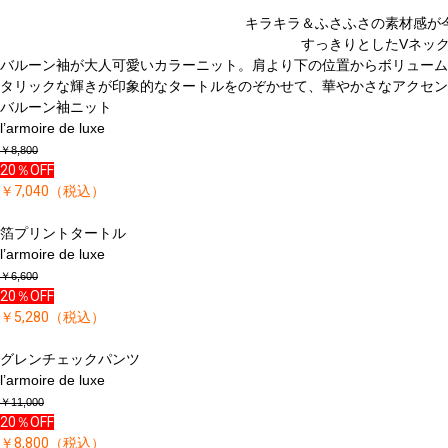
キラキラ＆ふさふさの素材感が
すっきりとしたVネッ
バルーン袖が大人可愛いカラーニット。肩より下の位置からボリューム
タリックな輝きが印象的なタートルをのぞかせて、華やかさなアクセン
バルーン袖ニット
l’armoire de luxe
￥8,800
20％OFF
￥7,040（税込）
箔プリントタートル
l’armoire de luxe
￥6,600
20％OFF
￥5,280（税込）
グレンチェックパンツ
l’armoire de luxe
￥11,000
20％OFF
￥8,800（税込）