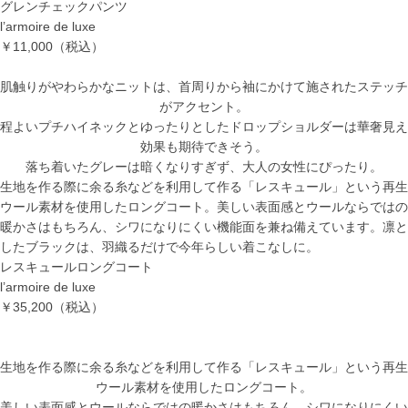
グレンチェックパンツ
l’armoire de luxe
￥11,000
（税込）
肌触りがやわらかなニットは、首周りから袖にかけて施されたステッチ
がアクセント。
程よいプチハイネックとゆったりとしたドロップショルダーは華奢見え
効果も期待できそう。
落ち着いたグレーは暗くなりすぎず、大人の女性にぴったり。
生地を作る際に余る糸などを利用して作る「レスキュール」という再生
ウール素材を使用したロングコート。美しい表面感とウールならではの
暖かさはもちろん、シワになりにくい機能面を兼ね備えています。凛と
したブラックは、羽織るだけで今年らしい着こなしに。
レスキュールロングコート
l’armoire de luxe
￥35,200
（税込）
生地を作る際に余る糸などを利用して作る「レスキュール」という再生
ウール素材を使用したロングコート。
美しい表面感とウールならではの暖かさはもちろん、シワになりにくい