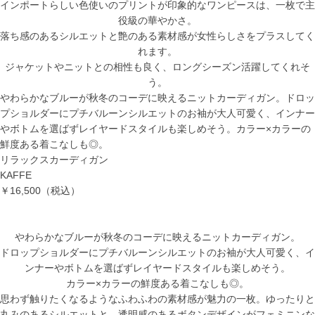
インポートらしい色使いのプリントが印象的なワンピースは、一枚で主
役級の華やかさ。
落ち感のあるシルエットと艶のある素材感が女性らしさをプラスしてく
れます。
ジャケットやニットとの相性も良く、ロングシーズン活躍してくれそ
う。
やわらかなブルーが秋冬のコーデに映えるニットカーディガン。ドロッ
プショルダーにプチバルーンシルエットのお袖が大人可愛く、インナー
やボトムを選ばずレイヤードスタイルも楽しめそう。カラー×カラーの
鮮度ある着こなしも◎。
リラックスカーディガン
KAFFE
￥16,500
（税込）
やわらかなブルーが秋冬のコーデに映えるニットカーディガン。
ドロップショルダーにプチバルーンシルエットのお袖が大人可愛く、イ
ンナーやボトムを選ばずレイヤードスタイルも楽しめそう。
カラー×カラーの鮮度ある着こなしも◎。
思わず触りたくなるようなふわふわの素材感が魅力の一枚。ゆったりと
丸みのあるシルエットと、透明感のあるボタンデザインがフェミニンな