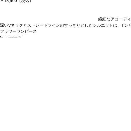
￥15,400（税込）
繊細なアコーディ
深い
V
ネックとストレートラインのすっきりとしたシルエットは、
T
シ
フラワーワンピース
la coccinella
￥19,800（税込）