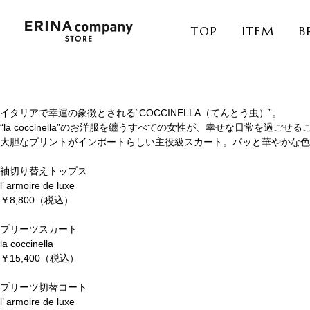
TOP
ITEM
B
イタリアで幸運の象徴とされる
“COCCINELLA
（てんとう虫）
”
。
“la coccinella”
のお洋服を纏うすべての女性が、幸せな日常を過ごせる
大胆なプリントがインポートらしい主役級スカート。パッと華やかな色
袖切り替えトップス
l’ armoire de luxe
￥8,800（税込）
プリーツスカート
la coccinella
￥15,400（税込）
プリーツ切替コート
l’ armoire de luxe