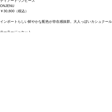
ティアードワンピース
ONJENU
￥30,800（税込）
インポートらしい鮮やかな配色が存在感抜群。大人っぽいカシュクール
テーラージャケット
l’ armoire de luxe
￥30,800（税込）