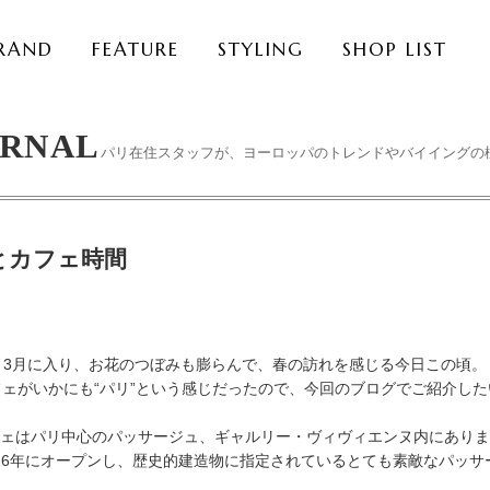
RAND
FEATURE
STYLING
SHOP LIST
URNAL
パリ在住スタッフが、ヨーロッパのトレンドやバイイングの
とカフェ時間
3月に入り、お花のつぼみも膨らんで、春の訪れを感じる今日この頃。
ェがいかにも“パリ”という感じだったので、今回のブログでご紹介し
ェはパリ中心のパッサージュ、ギャルリー・ヴィヴィエンヌ内にありま
826年にオープンし、歴史的建造物に指定されているとても素敵なパッサ