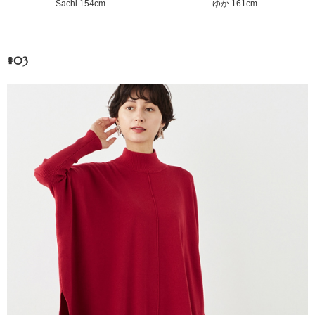
Sachi 154cm
ゆか 161cm
#03