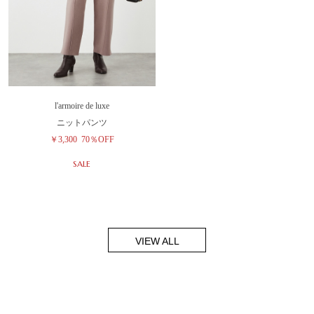
l'armoire de luxe
ニットパンツ
￥3,300
70％OFF
SALE
VIEW ALL