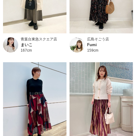
広島そごう店
青葉台東急スクエア店
Fumi
まいこ
159cm
167cm