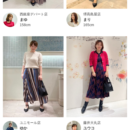
西銀座デパート店
堺髙島屋店
まゆ
まり
158cm
165cm
藤井大丸店
ユニモール店
ユウコ
ゆか