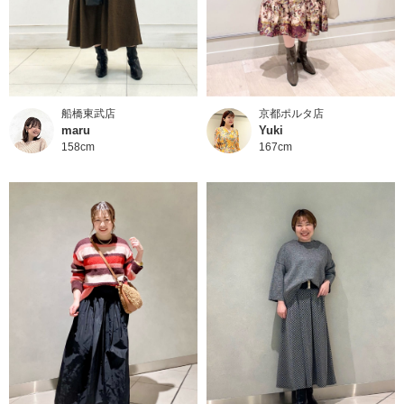
船橋東武店
京都ポルタ店
maru
Yuki
158cm
167cm