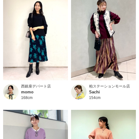
西銀座デパート店
柏ステーションモール店
momo
Sachi
168cm
154cm