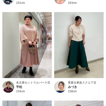
163cm
161cm
名古屋セントラルパーク店
青葉台東急スクエア店
平松
みづき
154cm
158cm