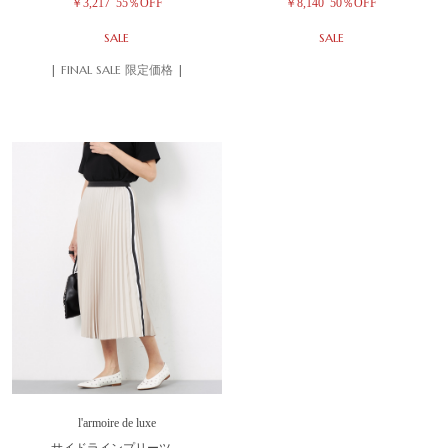
￥3,217
55％OFF
￥8,140
50％OFF
SALE
SALE
| FINAL SALE 限定価格 |
l'armoire de luxe
サイドラインプリーツ…