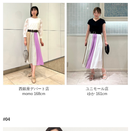
西銀座デパート店
ユニモール店
momo 168cm
ゆか 161cm
#04