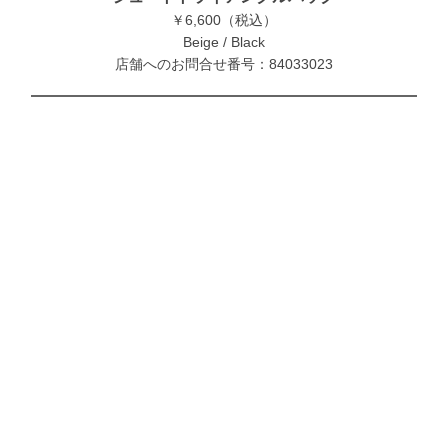
￥6,600（税込）
Beige / Black
店舗へのお問合せ番号：84033023
細やかな編み目が美しい、トライアングルジュートバッグ。肩掛け
もできる持ち手と、コンパクトで軽やかなサイズ感で、ちょっとし
たお出かけにもぴったり。