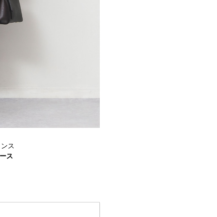
ランス
ース