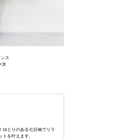
ランス
ース
！ゆとりのある七分袖でリラ
ットを叶えます。