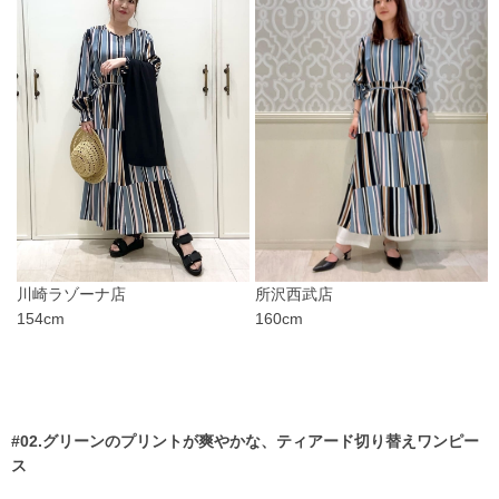
所沢西武店
川崎ラゾーナ店
160cm
154cm
#02.グリーンのプリントが爽やかな、ティアード切り替えワンピー
ス