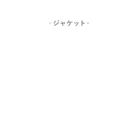
#03.ノーカラー×配色トリミングで上品に決まるジャケット