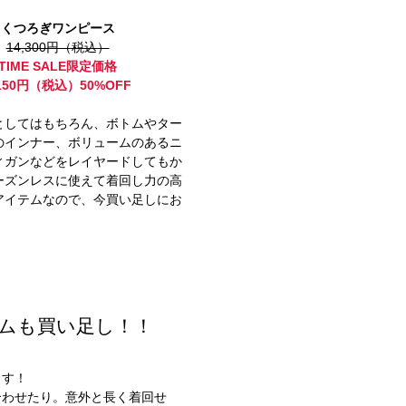
くつろぎワンピース
14,300円（税込）
TIME SALE限定価格
,150円（税込）50%OFF
としてはもちろん、ボトムやター
のインナー、ボリュームのあるニ
ィガンなどをレイヤードしてもか
ーズンレスに使えて着回し力の高
アイテムなので、今買い足しにお
。
ムも買い足し！！
ます！
合わせたり。意外と長く着回せ