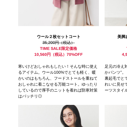
ウール２枚セットコート
美脚
35,200円（税込）
TIME SALE限定価格
10,560円（税込）70%OFF
4
寒いけどおしゃれもしたい！そんな時に使え
足元の冷え
るアイテム。ウール100%でとても軽く、暖
かパンツ”。
かいのはもちろん、フードストールを重ねて
裏起毛でと
おしゃれに着こなせる万能コート。ゆったり
れいに見せ
しているので厚手のニットを着れば防寒対策
ーツスタイ
はバッチリ◎