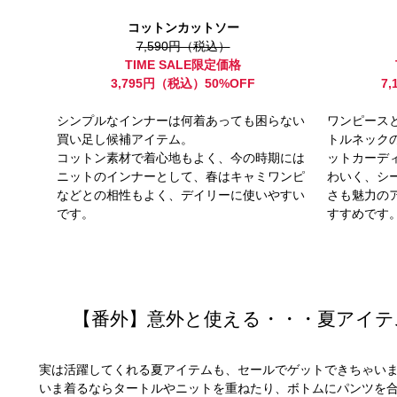
コットンカットソー
7,590円（税込）
TIME SALE限定価格
3,795円（税込）50%OFF
7
シンプルなインナーは何着あっても困らない
ワンピース
買い足し候補アイテム。
トルネック
コットン素材で着心地もよく、今の時期には
ットカーデ
ニットのインナーとして、春はキャミワンピ
わいく、シ
などとの相性もよく、デイリーに使いやすい
さも魅力の
です。
すすめです
【番外】意外と使える・・・夏アイテ
実は活躍してくれる夏アイテムも、セールでゲットできちゃい
いま着るならタートルやニットを重ねたり、ボトムにパンツを