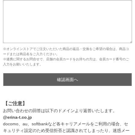
※オンラインストアでご注文いただいた商品の返品・交換をご希望の場合は、商品コ
ードまたは商品名をご入力ください。
※連携に関するお問合せで、店舗の会員カードをお持ちの方は、会員カード番号のご
入力をお願いいたします。
【ご注意】
お問い合わせの回答は以下のドメインより返答いたします。
@erina-t.co.jp
docomo、au、softbankなど各キャリアメールをご利用の場合、セ
キュリティ設定のため受信拒否と認識されてしまったり、迷惑メー