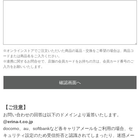
※オンラインストアでご注文いただいた商品の返品・交換をご希望の場合は、商品コ
ードまたは商品名をご入力ください。
※連携に関するお問合せで、店舗の会員カードをお持ちの方は、会員カード番号のご
入力をお願いいたします。
【ご注意】
お問い合わせの回答は以下のドメインより返答いたします。
@erina-t.co.jp
docomo、au、softbankなど各キャリアメールをご利用の場合、セ
キュリティ設定のため受信拒否と認識されてしまったり、迷惑メー