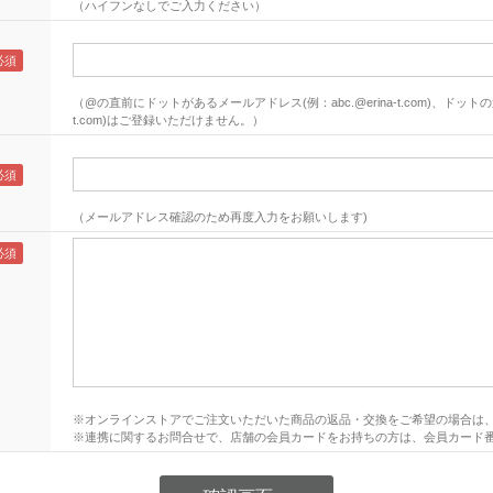
（ハイフンなしでご入力ください）
（@の直前にドットがあるメールアドレス(例：abc.@erina-t.com)、ドットの連
t.com)はご登録いただけません。）
（メールアドレス確認のため再度入力をお願いします)
※オンラインストアでご注文いただいた商品の返品・交換をご希望の場合は
※連携に関するお問合せで、店舗の会員カードをお持ちの方は、会員カード