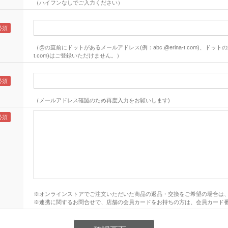
（ハイフンなしでご入力ください）
（@の直前にドットがあるメールアドレス(例：abc.@erina-t.com)、ドットの連
t.com)はご登録いただけません。）
（メールアドレス確認のため再度入力をお願いします)
※オンラインストアでご注文いただいた商品の返品・交換をご希望の場合は
※連携に関するお問合せで、店舗の会員カードをお持ちの方は、会員カード