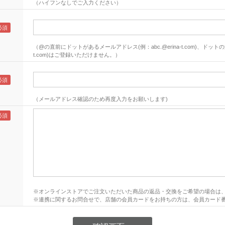
（ハイフンなしでご入力ください）
（@の直前にドットがあるメールアドレス(例：abc.@erina-t.com)、ドットの連
t.com)はご登録いただけません。）
（メールアドレス確認のため再度入力をお願いします)
※オンラインストアでご注文いただいた商品の返品・交換をご希望の場合は
※連携に関するお問合せで、店舗の会員カードをお持ちの方は、会員カード