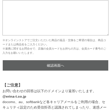
※オンラインストアでご注文いただいた商品の返品・交換をご希望の場合は、商品コ
ードまたは商品名をご入力ください。
※連携に関するお問合せで、店舗の会員カードをお持ちの方は、会員カード番号のご
入力をお願いいたします。
【ご注意】
お問い合わせの回答は以下のドメインより返答いたします。
@erina-t.co.jp
docomo、au、softbankなど各キャリアメールをご利用の場合、セ
キュリティ設定のため受信拒否と認識されてしまったり、迷惑メー