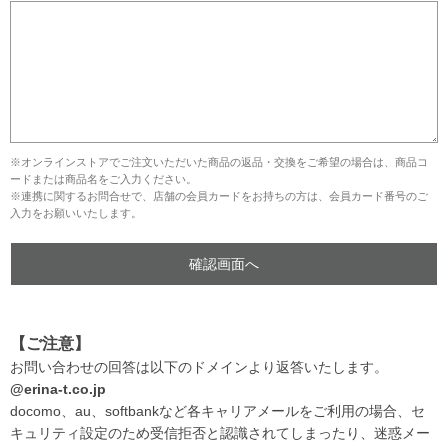
※オンラインストアでご注文いただいた商品の返品・交換をご希望の場合は、商品コ
ードまたは商品名をご入力ください。
※連携に関するお問合せで、店舗の会員カードをお持ちの方は、会員カード番号のご
入力をお願いいたします。
【ご注意】
お問い合わせの回答は以下のドメインより返答いたします。
@erina-t.co.jp
docomo、au、softbankなど各キャリアメールをご利用の場合、セ
キュリティ設定のため受信拒否と認識されてしまったり、迷惑メー