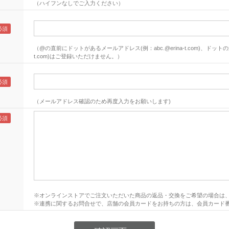
（ハイフンなしでご入力ください）
（@の直前にドットがあるメールアドレス(例：abc.@erina-t.com)、ドットの連
t.com)はご登録いただけません。）
（メールアドレス確認のため再度入力をお願いします)
※オンラインストアでご注文いただいた商品の返品・交換をご希望の場合は
※連携に関するお問合せで、店舗の会員カードをお持ちの方は、会員カード