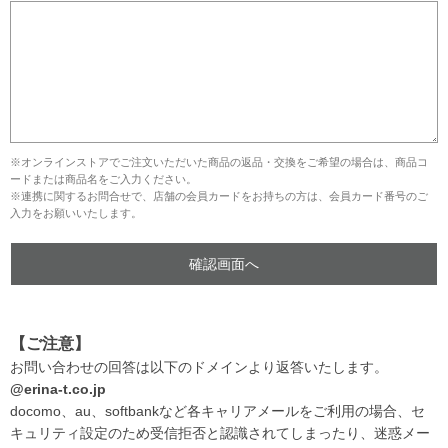
※オンラインストアでご注文いただいた商品の返品・交換をご希望の場合は、商品コ
ードまたは商品名をご入力ください。
※連携に関するお問合せで、店舗の会員カードをお持ちの方は、会員カード番号のご
入力をお願いいたします。
【ご注意】
お問い合わせの回答は以下のドメインより返答いたします。
@erina-t.co.jp
docomo、au、softbankなど各キャリアメールをご利用の場合、セ
キュリティ設定のため受信拒否と認識されてしまったり、迷惑メー