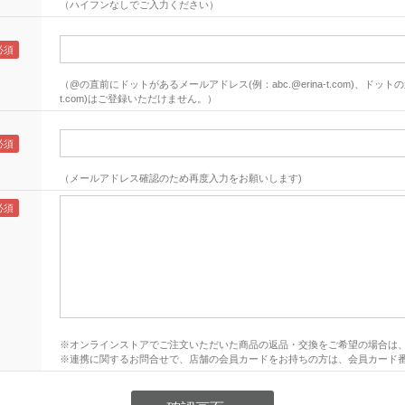
（ハイフンなしでご入力ください）
（@の直前にドットがあるメールアドレス(例：abc.@erina-t.com)、ドットの連
t.com)はご登録いただけません。）
（メールアドレス確認のため再度入力をお願いします)
※オンラインストアでご注文いただいた商品の返品・交換をご希望の場合は
※連携に関するお問合せで、店舗の会員カードをお持ちの方は、会員カード