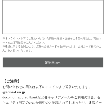
※オンラインストアでご注文いただいた商品の返品・交換をご希望の場合は、商品コ
ードまたは商品名をご入力ください。
※連携に関するお問合せで、店舗の会員カードをお持ちの方は、会員カード番号のご
入力をお願いいたします。
【ご注意】
お問い合わせの回答は以下のドメインより返答いたします。
@erina-t.co.jp
docomo、au、softbankなど各キャリアメールをご利用の場合、セ
キュリティ設定のため受信拒否と認識されてしまったり、迷惑メー