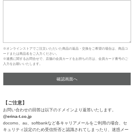
※オンラインストアでご注文いただいた商品の返品・交換をご希望の場合は、商品コ
ードまたは商品名をご入力ください。
※連携に関するお問合せで、店舗の会員カードをお持ちの方は、会員カード番号のご
入力をお願いいたします。
【ご注意】
お問い合わせの回答は以下のドメインより返答いたします。
@erina-t.co.jp
docomo、au、softbankなど各キャリアメールをご利用の場合、セ
キュリティ設定のため受信拒否と認識されてしまったり、迷惑メー