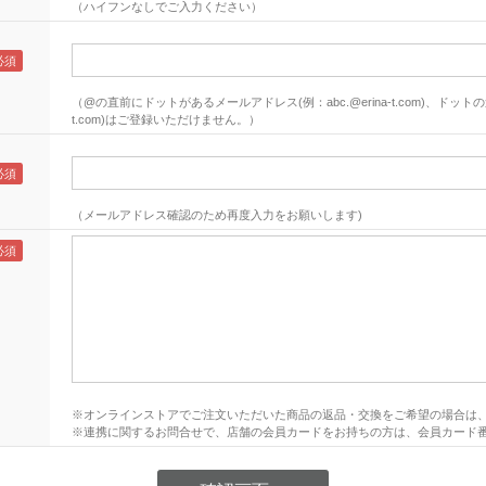
（ハイフンなしでご入力ください）
（@の直前にドットがあるメールアドレス(例：abc.@erina-t.com)、ドットの連
t.com)はご登録いただけません。）
（メールアドレス確認のため再度入力をお願いします)
※オンラインストアでご注文いただいた商品の返品・交換をご希望の場合は
※連携に関するお問合せで、店舗の会員カードをお持ちの方は、会員カード