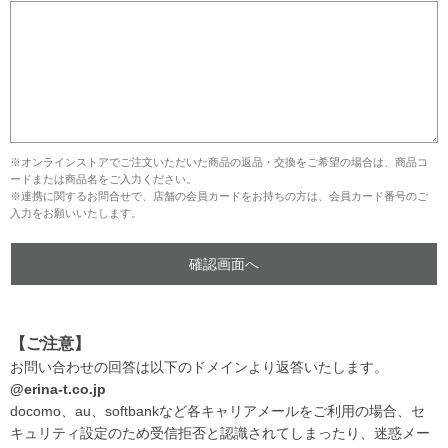
※オンラインストアでご注文いただいた商品の返品・交換をご希望の場合は、商品コ
ードまたは商品名をご入力ください。
※連携に関するお問合せで、店舗の会員カードをお持ちの方は、会員カード番号のご
入力をお願いいたします。
【ご注意】
お問い合わせの回答は以下のドメインより返答いたします。
@erina-t.co.jp
docomo、au、softbankなど各キャリアメールをご利用の場合、セ
キュリティ設定のため受信拒否と認識されてしまったり、迷惑メー