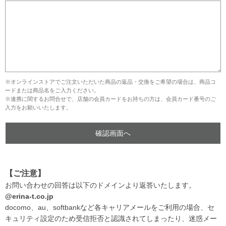
※オンラインストアでご注文いただいた商品の返品・交換をご希望の場合は、商品コ
ードまたは商品名をご入力ください。
※連携に関するお問合せで、店舗の会員カードをお持ちの方は、会員カード番号のご
入力をお願いいたします。
【ご注意】
お問い合わせの回答は以下のドメインより返答いたします。
@erina-t.co.jp
docomo、au、softbankなど各キャリアメールをご利用の場合、セ
キュリティ設定のため受信拒否と認識されてしまったり、迷惑メー