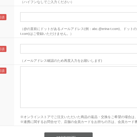
（ハイフンなしでご入力ください）
（@の直前にドットがあるメールアドレス(例：abc.@erina-t.com)、ドットの連
t.com)はご登録いただけません。）
（メールアドレス確認のため再度入力をお願いします)
※オンラインストアでご注文いただいた商品の返品・交換をご希望の場合は
※連携に関するお問合せで、店舗の会員カードをお持ちの方は、会員カード