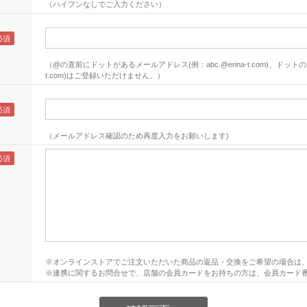
（ハイフンなしでご入力ください）
（@の直前にドットがあるメールアドレス(例：abc.@erina-t.com)、ドットの連
t.com)はご登録いただけません。）
（メールアドレス確認のため再度入力をお願いします)
※オンラインストアでご注文いただいた商品の返品・交換をご希望の場合は
※連携に関するお問合せで、店舗の会員カードをお持ちの方は、会員カード