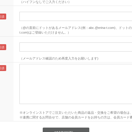
（ハイフンなしでご入力ください）
（@の直前にドットがあるメールアドレス(例：abc.@erina-t.com)、ドットの連
t.com)はご登録いただけません。）
（メールアドレス確認のため再度入力をお願いします)
※オンラインストアでご注文いただいた商品の返品・交換をご希望の場合は
※連携に関するお問合せで、店舗の会員カードをお持ちの方は、会員カード