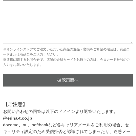
※オンラインストアでご注文いただいた商品の返品・交換をご希望の場合は、商品コ
ードまたは商品名をご入力ください。
※連携に関するお問合せで、店舗の会員カードをお持ちの方は、会員カード番号のご
入力をお願いいたします。
【ご注意】
お問い合わせの回答は以下のドメインより返答いたします。
@erina-t.co.jp
docomo、au、softbankなど各キャリアメールをご利用の場合、セ
キュリティ設定のため受信拒否と認識されてしまったり、迷惑メー