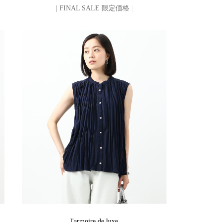
| FINAL SALE 限定価格 |
l'armoire de luxe