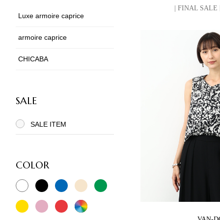
| FINAL SAL
Luxe armoire caprice
armoire caprice
CHICABA
SALE
SALE ITEM
COLOR
VAN-D