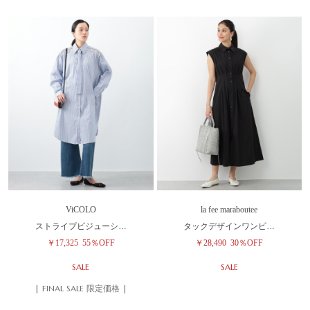
ViCOLO
la fee maraboutee
ストライプビジューシ…
タックデザインワンピ…
￥17,325
55％OFF
￥28,490
30％OFF
SALE
SALE
| FINAL SALE 限定価格 |