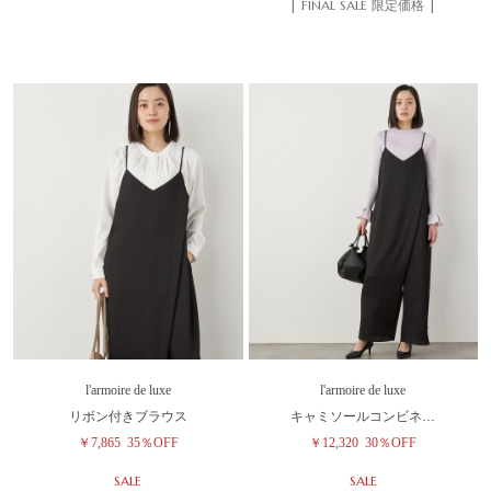
| FINAL SALE 限定価格 |
l'armoire de luxe
l'armoire de luxe
リボン付きブラウス
キャミソールコンビネ…
￥7,865
35％OFF
￥12,320
30％OFF
SALE
SALE