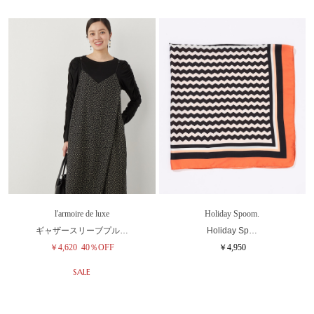
l'armoire de luxe
Holiday Spoom.
ギャザースリーブプル…
Holiday Sp…
￥4,620
40％OFF
￥4,950
SALE