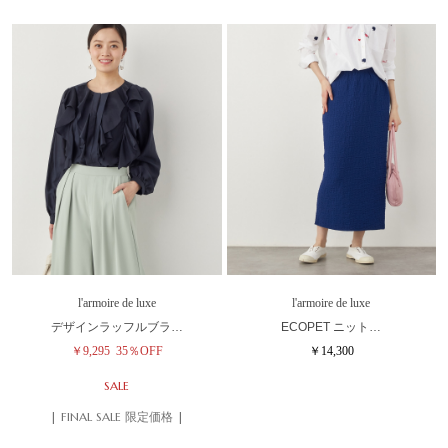
l'armoire de luxe
l'armoire de luxe
デザインラッフルブラ…
ECOPET ニット…
￥9,295
35％OFF
￥14,300
SALE
| FINAL SALE 限定価格 |