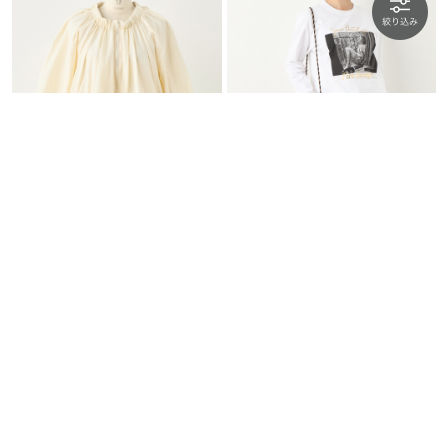
TORRAZZO DONNA
GOOD ROCK SPEED
バルーンギャザーブル…
LIFE フォトプリ…
￥5,610
70％OFF
￥8,030
SALE
| FINAL SALE 限定価格 |