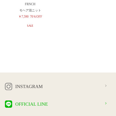
FRNCH
モヘア混ニット
￥7,590
70％OFF
SALE
INSTAGRAM
OFFICIAL LINE