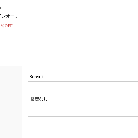
i
インオー…
0％OFF
E