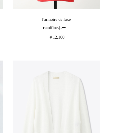
l'armoire de luxe
camifineホー…
￥12,100